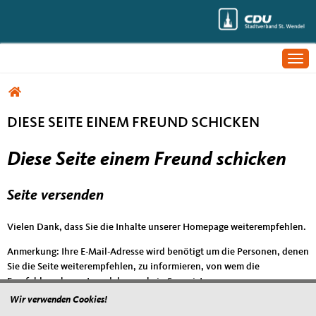
Togg
Sie sind hier
DIESE SEITE EINEM FREUND SCHICKEN
Diese Seite einem Freund schicken
Seite versenden
Vielen Dank, dass Sie die Inhalte unserer Homepage weiterempfehlen.
Anmerkung: Ihre E-Mail-Adresse wird benötigt um die Personen, denen
Sie die Seite weiterempfehlen, zu informieren, von wem die
Empfehlung kommt, und dass es kein Spam ist.
Wir verwenden Cookies!
Das mit * gekennzeichnete Feld ist ein Pflichtfeld.