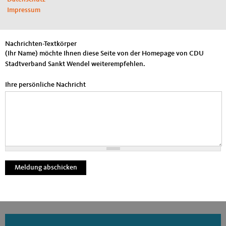
Nachrichtenbetreff
Impressum
(Ihr Name) möchte Ihnen eine Seite von https://www.cdu-st-
wendel.de/ weiterempfehlen
Nachrichten-Textkörper
(Ihr Name) möchte Ihnen diese Seite von der Homepage von CDU
Stadtverband Sankt Wendel weiterempfehlen.
Ihre persönliche Nachricht
Fußbereich