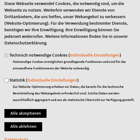
Diese Webseite verwendet Cookies, die notwendig sind, um die
Eigene E-Mail-Adresse
*
Webseite zu nutzen. Weiterhin verwenden wir Dienste von
Drittanbietern, die uns helfen, unser Webangebot zu verbessern
(Website-Optimierung). Für die Verwendung bestimmter Dienste,
benötigen wir Ihre Einwilligung. Ihre Einwilligung können Sie
Eigener Name
*
jederzeit widerrufen. Weitere Informationen finden Sie in unserer
Datenschutzerklärung.
Senden an
*
Technisch notwendige Cookies (
Individuelle Einstellungen
)
Notwendige Cookies ermöglichen grundlegende Funktionen und sind für das
einwandfreie Funktionieren der Website notwendig.
Statistik (
Individuelle Einstellungen
)
Zur Website-Optimierung erheben wir Daten, die bereits für die technische
Bereitstellung des Webangebots erforderlich sind. Solche Daten werden
Sie können mehrere Empfänger mit Komma getrennt eingeben.
ausschließlich aggregiert und uns als statistische Übersicht zur Verfügung gestellt.
Sie leiten den folgenden Inhalt weiter
CDU-Stadtratsfraktion setzt strategischen Kurs fort: Stadtrat
beschließt Fortschreibung des Stadtentwicklungskonzepts (SEKO)
einstimmig
Datenschutz